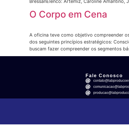
BressanElenco: Artemiz, Caroline Amantino, Jo
O Corpo em Cena
A oficina teve como objetivo compreender o
dos seguintes princípios estratégicos: Consci
buscam fazer compreender os segmentos bás
Fale Conosco
contato@labproducoes
comunicacao@labprod
producao@labproduco