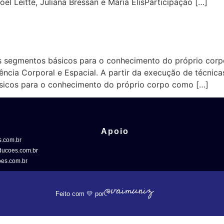
el Leitte, Juliana Bressan e Maria ElisParticipação […]
s segmentos básicos para o conhecimento do próprio corpo
ência Corporal e Espacial. A partir da execução de técnicas
icos para o conhecimento do próprio corpo como […]
Apoio
.com.br
ucoes.com.br
es.com.br
Feito com 💛 por